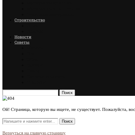
Материалы для пола
Материалы для потолка
Стеновые материалы
Строительство
Дома
Гаражи
Новости
Советы
Мебель
Пол
Окна
Ванная
Декор
Детская комната
Спальня
Поиск
Ой! Страница, которую вы ищете, не существует. Пожалуйста, во
Вернуться на главную страницу