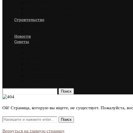
Материалы для пола
Материалы для потолка
Стеновые материалы
Строительство
Дома
Гаражи
Новости
Советы
Мебель
Пол
Окна
Ванная
Декор
Детская комната
Спальня
Поиск
Ой! Страница, которую вы ищете, не существует. Пожалуйста, во
Вернуться на главную страницу