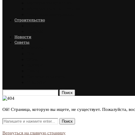
Материалы для пола
Материалы для потолка
Стеновые материалы
Строительство
Дома
Гаражи
Новости
Советы
Мебель
Пол
Окна
Ванная
Декор
Детская комната
Спальня
Поиск
Ой! Страница, которую вы ищете, не существует. Пожалуйста, во
Вернуться на главную страницу