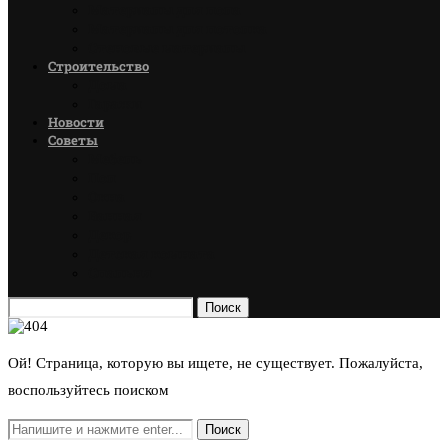
Материалы для пола
Материалы для потолка
Стеновые материалы
Строительство
Дома
Гаражи
Новости
Советы
Мебель
Пол
Окна
Ванная
Декор
Детская комната
Спальня
Поиск
Ой! Страница, которую вы ищете, не существует. Пожалуйста,
воспользуйтесь поиском