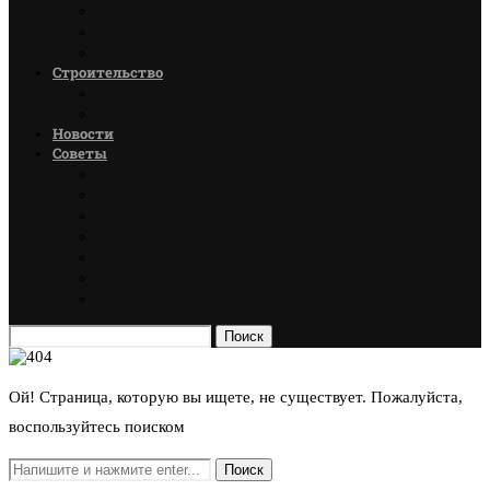
Материалы для пола
Материалы для потолка
Стеновые материалы
Строительство
Дома
Гаражи
Новости
Советы
Мебель
Пол
Окна
Ванная
Декор
Детская комната
Спальня
Поиск
Ой! Страница, которую вы ищете, не существует. Пожалуйста,
воспользуйтесь поиском