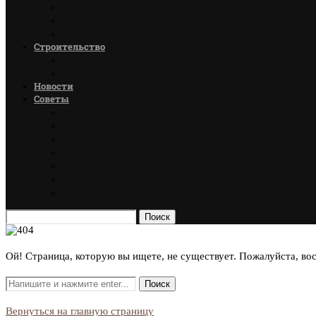
Материалы для пола
Материалы для потолка
Стеновые материалы
Строительство
Дома
Гаражи
Новости
Советы
Мебель
Пол
Окна
Ванная
Декор
Детская комната
Спальня
Поиск
Ой! Страница, которую вы ищете, не существует. Пожалуйста, во
Вернуться на главную страницу