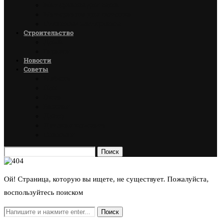
Материалы для пола
Материалы для потолка
Стеновые материалы
Строительство
Дома
Гаражи
Новости
Советы
Мебель
Пол
Окна
Ванная
Декор
Детская комната
Спальня
Поиск
Ой! Страница, которую вы ищете, не существует. Пожалуйста,
воспользуйтесь поиском