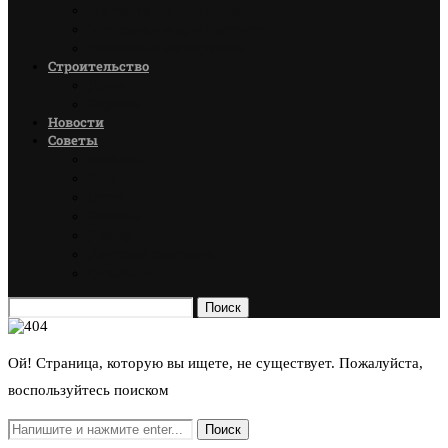
Материалы для пола
Материалы для потолка
Стеновые материалы
Строительство
Дома
Гаражи
Новости
Советы
Мебель
Пол
Окна
Ванная
Декор
Детская комната
Спальня
Поиск
Ой! Страница, которую вы ищете, не существует. Пожалуйста,
воспользуйтесь поиском