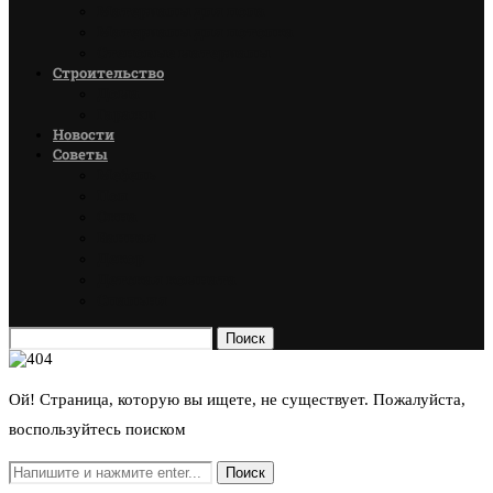
Материалы для пола
Материалы для потолка
Стеновые материалы
Строительство
Дома
Гаражи
Новости
Советы
Мебель
Пол
Окна
Ванная
Декор
Детская комната
Спальня
Поиск
Ой! Страница, которую вы ищете, не существует. Пожалуйста,
воспользуйтесь поиском