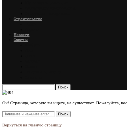
Материалы для пола
Материалы для потолка
Стеновые материалы
Строительство
Дома
Гаражи
Новости
Советы
Мебель
Пол
Окна
Ванная
Декор
Детская комната
Спальня
Поиск
Ой! Страница, которую вы ищете, не существует. Пожалуйста, во
Вернуться на главную страницу