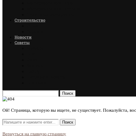
Материалы для пола
Материалы для потолка
Стеновые материалы
Строительство
Дома
Гаражи
Новости
Советы
Мебель
Пол
Окна
Ванная
Декор
Детская комната
Спальня
Поиск
Ой! Страница, которую вы ищете, не существует. Пожалуйста, во
Вернуться на главную страницу