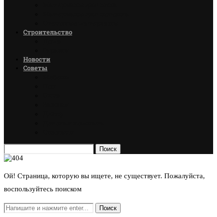
Материалы для пола
Материалы для потолка
Стеновые материалы
Строительство
Дома
Гаражи
Новости
Советы
Мебель
Пол
Окна
Ванная
Декор
Детская комната
Спальня
Поиск
Ой! Страница, которую вы ищете, не существует. Пожалуйста,
воспользуйтесь поиском