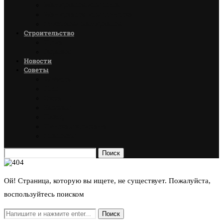
Материалы для пола
Материалы для потолка
Стеновые материалы
Строительство
Дома
Гаражи
Новости
Советы
Мебель
Пол
Окна
Ванная
Декор
Детская комната
Спальня
Поиск
Ой! Страница, которую вы ищете, не существует. Пожалуйста,
воспользуйтесь поиском