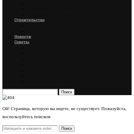
Материалы для пола
Материалы для потолка
Стеновые материалы
Строительство
Дома
Гаражи
Новости
Советы
Мебель
Пол
Окна
Ванная
Декор
Детская комната
Спальня
Поиск
Ой! Страница, которую вы ищете, не существует. Пожалуйста,
воспользуйтесь поиском