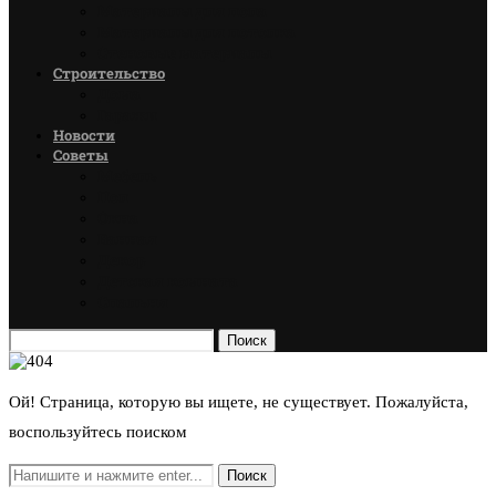
Материалы для пола
Материалы для потолка
Стеновые материалы
Строительство
Дома
Гаражи
Новости
Советы
Мебель
Пол
Окна
Ванная
Декор
Детская комната
Спальня
Поиск
Ой! Страница, которую вы ищете, не существует. Пожалуйста,
воспользуйтесь поиском