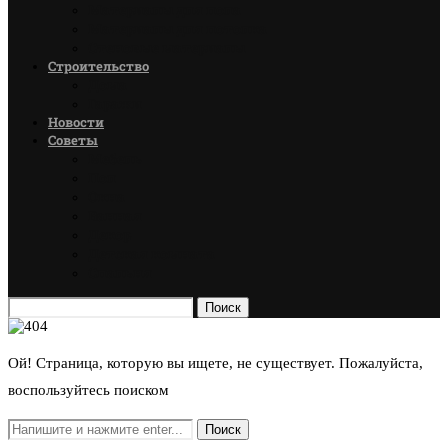
Материалы для пола
Материалы для потолка
Стеновые материалы
Строительство
Дома
Гаражи
Новости
Советы
Мебель
Пол
Окна
Ванная
Декор
Детская комната
Спальня
Поиск
Ой! Страница, которую вы ищете, не существует. Пожалуйста,
воспользуйтесь поиском